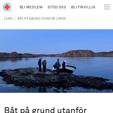
Hoppa till huvudinnehåll
BLI MEDLEM
STÖD OSS
BLI FRIVILLIG
Sjöräddningssällskapet
Länkstig
|
LARM
BÅT PÅ GRUND UTANFÖR LYRÖN
Båt på grund utanför