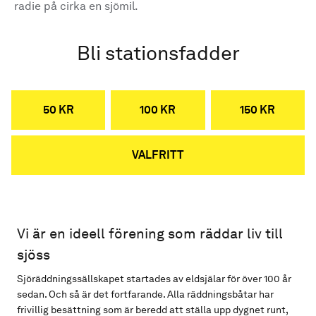
radie på cirka en sjömil.
Bli stationsfadder
50 KR
100 KR
150 KR
VALFRITT
Vi är en ideell förening som räddar liv till
sjöss
Sjöräddningssällskapet startades av eldsjälar för över 100 år
sedan. Och så är det fortfarande. Alla räddningsbåtar har
frivillig besättning som är beredd att ställa upp dygnet runt,