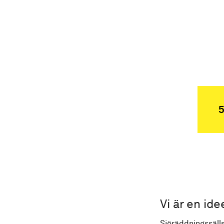
5
Vi är en ide
Sjöräddningssälls