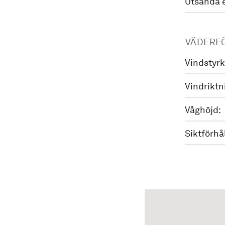
Utsända 
VÄDERF
Vindstyrk
Vindriktn
Våghöjd:
Siktförhå