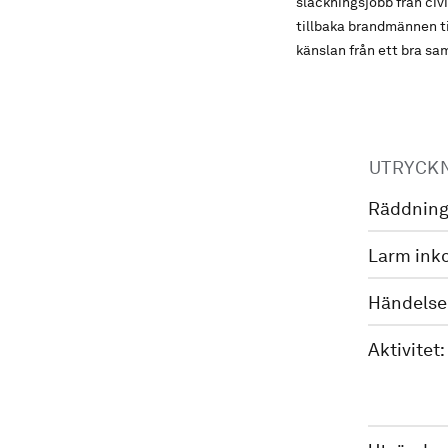
släckningsjobb från civ
tillbaka brandmännen ti
känslan från ett bra sa
UTRYCK
Räddning
Larm ink
Händelse
Aktivitet: