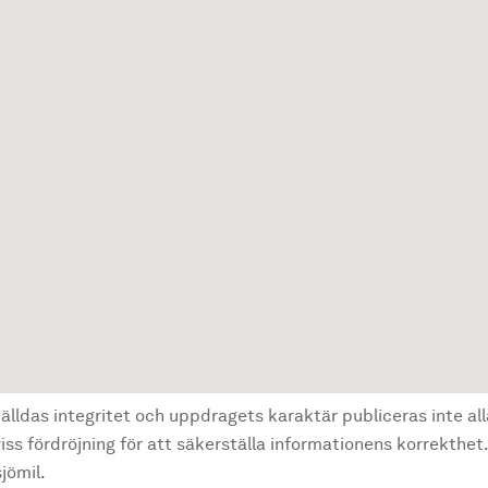
älldas integritet och uppdragets karaktär publiceras inte al
ss fördröjning för att säkerställa informationens korrekthet.
jömil.