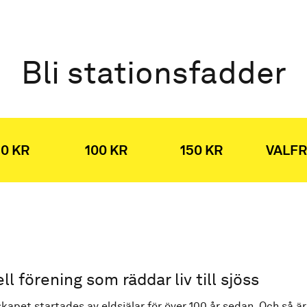
Bli stationsfadder
0 KR
100 KR
150 KR
VALFR
ell förening som räddar liv till sjöss
kapet startades av eldsjälar för över 100 år sedan. Och så är