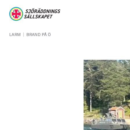
Hoppa till huvudinnehåll
Sjöräddningssällskapet
Länkstig
|
LARM
BRAND PÅ Ö