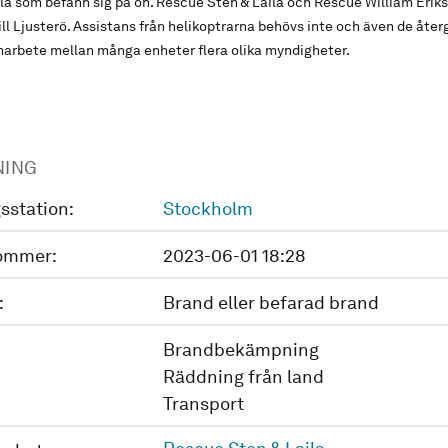
ila som befann sig på ön. Rescue Sten & Laila och Rescue William Erik
ll Ljusterö. Assistans från helikoptrarna behövs inte och även de återg
marbete mellan många enheter flera olika myndigheter.
NING
sstation:
Stockholm
ommer:
2023-06-01 18:28
:
Brand eller befarad brand
Brandbekämpning
Räddning från land
Transport