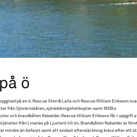
på ö
byggnad på en ö. Rescue Sten & Laila och Rescue William Eriksson sva
tar från Sjövärnskåren, sjöräddningshelikopter samt MSB:s
ter och brandbåten Rabalder. Rescue William Eriksson får i uppgift a
stjänsten från Linanäs på Ljusterö till ön. Brandbåten Rabalder är förs
är mindre än befarat samt att endast eftersläckning krävs efter ett st