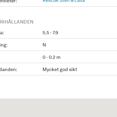
Rescue Sten & Laila
enheter:
ÖRHÅLLANDEN
a:
5.5 - 7.9
ing:
N
0 - 0.2 m
llanden:
Mycket god sikt