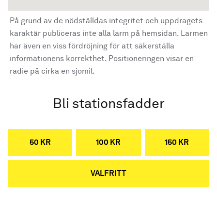
På grund av de nödställdas integritet och uppdragets
karaktär publiceras inte alla larm på hemsidan. Larmen
har även en viss fördröjning för att säkerställa
informationens korrekthet. Positioneringen visar en
radie på cirka en sjömil.
Bli stationsfadder
50 KR
100 KR
150 KR
VALFRITT