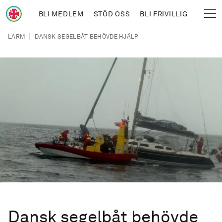
Hoppa till huvudinnehåll
BLI MEDLEM
STÖD OSS
BLI FRIVILLIG
Sjöräddningssällskapet
Länkstig
|
LARM
DANSK SEGELBÅT BEHÖVDE HJÄLP
Dansk segelbåt behövde