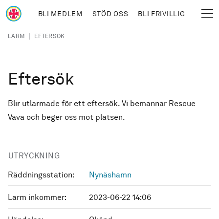
Hoppa till huvudinnehåll
BLI MEDLEM
STÖD OSS
BLI FRIVILLIG
Sjöräddningssällskapet
Länkstig
|
LARM
EFTERSÖK
Eftersök
Blir utlarmade för ett eftersök. Vi bemannar Rescue
Vava och beger oss mot platsen.
UTRYCKNING
Räddningsstation:
Nynäshamn
Larm inkommer:
2023-06-22 14:06