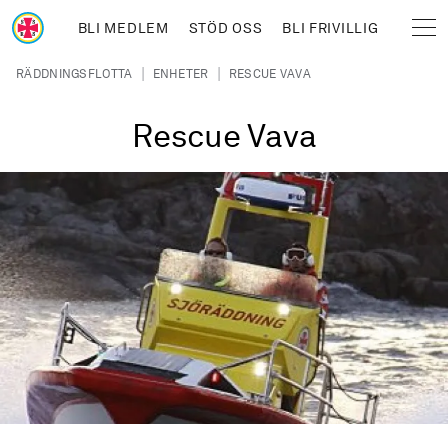
Hoppa till huvudinnehåll
BLI MEDLEM
STÖD OSS
BLI FRIVILLIG
Sjöräddningssällskapet
Länkstig
|
|
RÄDDNINGSFLOTTA
ENHETER
RESCUE VAVA
Rescue Vava