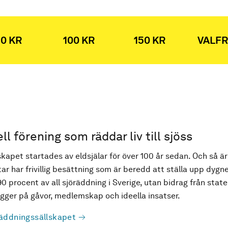
0 KR
100 KR
150 KR
VALFR
ell förening som räddar liv till sjöss
kapet startades av eldsjälar för över 100 år sedan. Och så är
ar har frivillig besättning som är beredd att ställa upp dygne
90 procent av all sjöräddning i Sverige, utan bidrag från state
ger på gåvor, medlemskap och ideella insatser.
äddningssällskapet