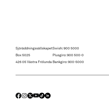
Sjöräddningssällskapet
Swish: 900 5000
Box 5025
Plusgiro: 900 500-0
426 05 Västra Frölunda
Bankgiro: 900-5000
FACEBOOK
Instagram
X
YouTube
TIKTOK
LINKED IN