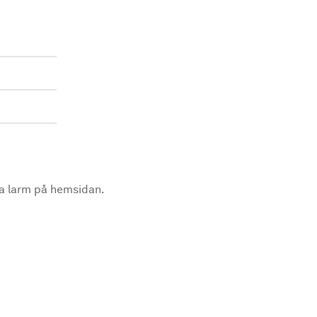
la larm på hemsidan.
.