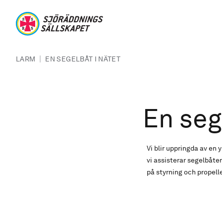
Hoppa till huvudinnehåll
Sjöräddningssällskapet
Länkstig
|
LARM
EN SEGELBÅT I NÄTET
En seg
Vi blir uppringda av en 
vi assisterar segelbåten
på styrning och propelle