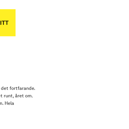
ITT
 det fortfarande.
t runt, året om.
n. Hela