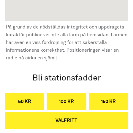
På grund av de nödställdas integritet och uppdragets
karaktär publiceras inte alla larm på hemsidan. Larmen
har även en viss fördröjning för att säkerställa
informationens korrekthet. Positioneringen visar en
radie på cirka en sjömil.
Bli stationsfadder
50 KR
100 KR
150 KR
VALFRITT