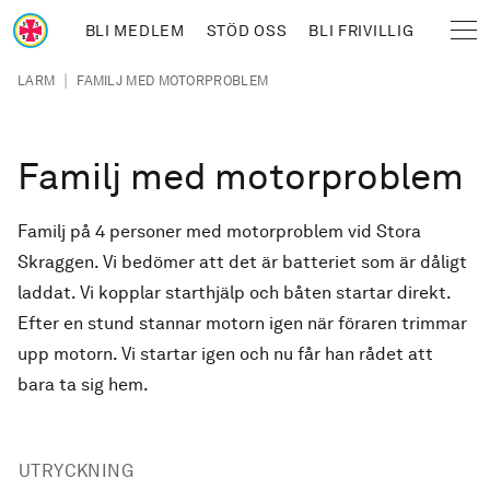
Hoppa till huvudinnehåll
BLI MEDLEM
STÖD OSS
BLI FRIVILLIG
Sjöräddningssällskapet
Länkstig
|
LARM
FAMILJ MED MOTORPROBLEM
Familj med motorproblem
Familj på 4 personer med motorproblem vid Stora
Skraggen. Vi bedömer att det är batteriet som är dåligt
laddat. Vi kopplar starthjälp och båten startar direkt.
Efter en stund stannar motorn igen när föraren trimmar
upp motorn. Vi startar igen och nu får han rådet att
bara ta sig hem.
UTRYCKNING