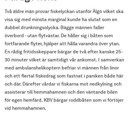
Två äldre män provar fiskelyckan utanför Älgö vilket ska
visa sig med minsta marginal kunde ha slutat som en
dubbel drunkningsolycka. Bägge männen faller
överbord - utan flytvästar. De håller sig i båten som
fortfarande flyter, hjälper att hålla varandra över ytan.
En rådig fritidsskeppare bärgar de två efter kanske 25-
30 minuter vilket är samtidigt vår ankomst. I samverkan
med ambulanshelikoptern befriar vi männen från linor
och ett flertal fiskedrag som fastnat i paniken både här
och där. Därefter vårdar vi fiskarna mot nedkylning och
assisterar till hemmahamnen och den väntande bilen
för egen hemfärd. KBV bärgar roddbåten som vi förtöjer
vid hemmahamnen.