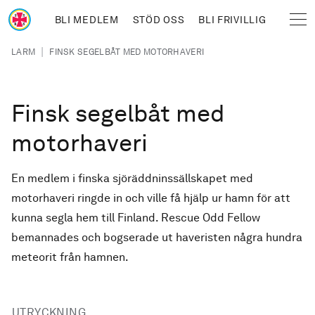
Hoppa till huvudinnehåll
BLI MEDLEM
STÖD OSS
BLI FRIVILLIG
Sjöräddningssällskapet
Länkstig
|
LARM
FINSK SEGELBÅT MED MOTORHAVERI
Finsk segelbåt med
motorhaveri
En medlem i finska sjöräddninssällskapet med
motorhaveri ringde in och ville få hjälp ur hamn för att
kunna segla hem till Finland. Rescue Odd Fellow
bemannades och bogserade ut haveristen några hundra
meteorit från hamnen.
UTRYCKNING