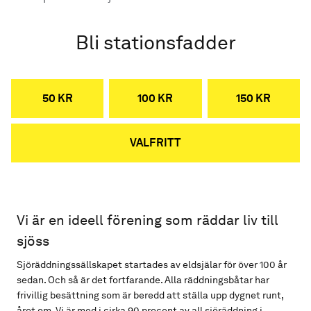
Bli stationsfadder
50 KR
100 KR
150 KR
VALFRITT
Vi är en ideell förening som räddar liv till
sjöss
Sjöräddningssällskapet startades av eldsjälar för över 100 år
sedan. Och så är det fortfarande. Alla räddningsbåtar har
frivillig besättning som är beredd att ställa upp dygnet runt,
året om. Vi är med i cirka 90 procent av all sjöräddning i