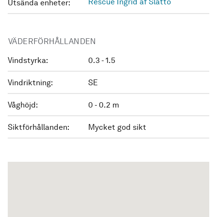
Rescue Ingrid af Slättö
Utsända enheter:
VÄDERFÖRHÅLLANDEN
Vindstyrka:
0.3 - 1.5
Vindriktning:
SE
Våghöjd:
0 - 0.2 m
Siktförhållanden:
Mycket god sikt