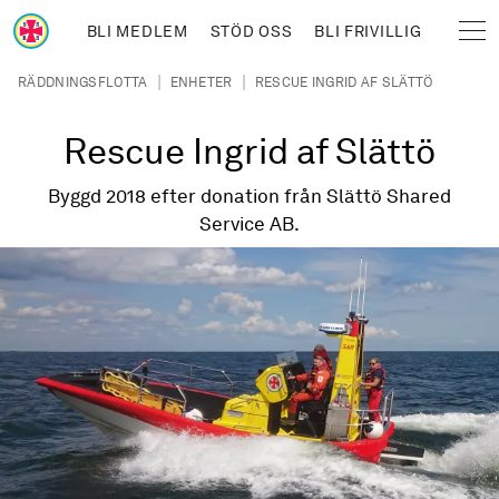
Hoppa till huvudinnehåll
BLI MEDLEM
STÖD OSS
BLI FRIVILLIG
Sjöräddningssällskapet
Länkstig
|
|
RÄDDNINGSFLOTTA
ENHETER
RESCUE INGRID AF SLÄTTÖ
Rescue Ingrid af Slättö
Byggd 2018 efter donation från Slättö Shared
Service AB.