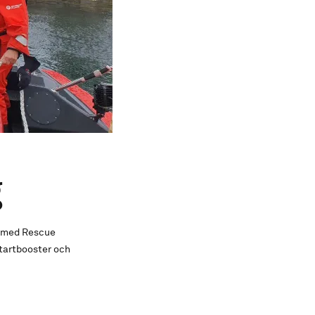
g
aj med Rescue
startbooster och