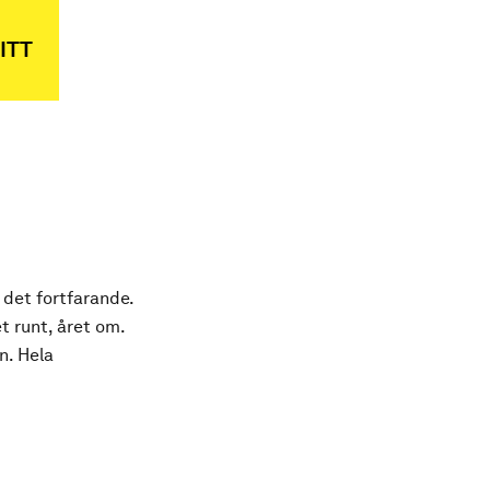
ITT
 det fortfarande.
t runt, året om.
n. Hela