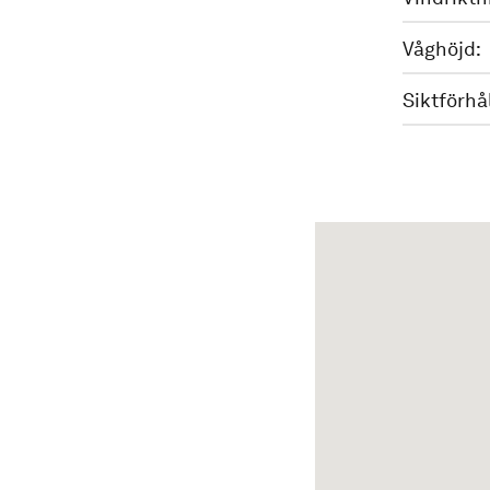
Våghöjd:
Siktförhå