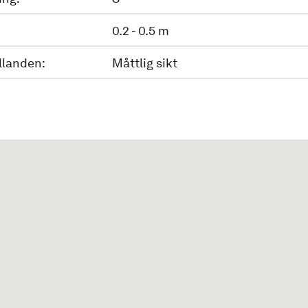
0.2 - 0.5 m
llanden:
Måttlig sikt