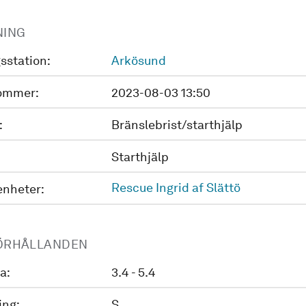
NING
sstation:
Arkösund
ommer:
2023-08-03 13:50
:
Bränslebrist/starthjälp
Starthjälp
Rescue Ingrid af Slättö
enheter:
ÖRHÅLLANDEN
a:
3.4 - 5.4
ing:
S