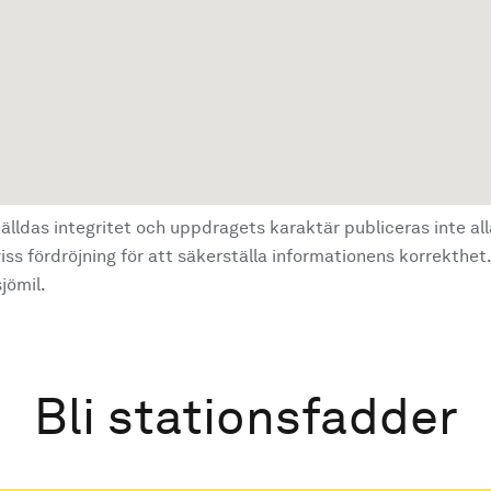
älldas integritet och uppdragets karaktär publiceras inte al
ss fördröjning för att säkerställa informationens korrekthet.
jömil.
Bli stationsfadder