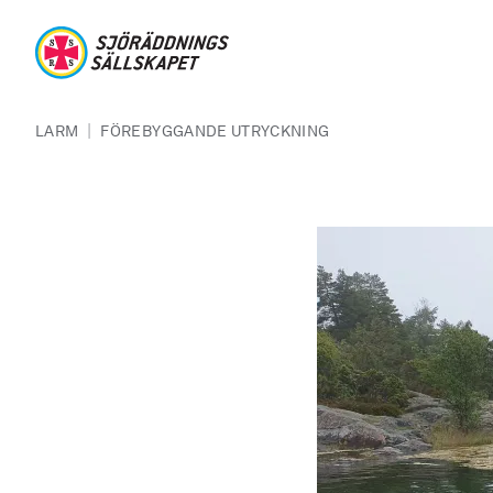
Hoppa till huvudinnehåll
Sjöräddningssällskapet
Länkstig
|
LARM
FÖREBYGGANDE UTRYCKNING