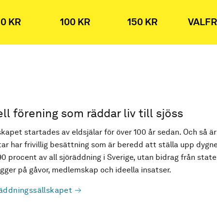
0 KR
100 KR
150 KR
VALFR
ell förening som räddar liv till sjöss
kapet startades av eldsjälar för över 100 år sedan. Och så är
ar har frivillig besättning som är beredd att ställa upp dygne
90 procent av all sjöräddning i Sverige, utan bidrag från state
ger på gåvor, medlemskap och ideella insatser.
äddningssällskapet