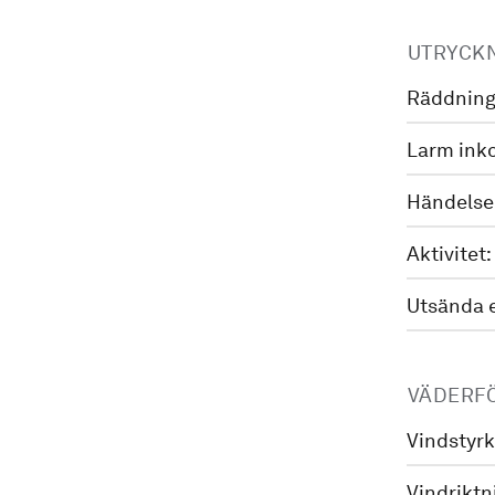
UTRYCK
Räddning
Larm ink
Händelse
Aktivitet:
Utsända 
VÄDERF
Vindstyrk
Vindriktn