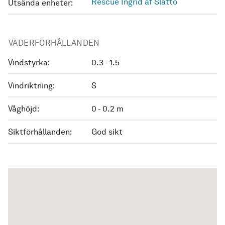
Rescue Ingrid af Slättö
Utsända enheter:
VÄDERFÖRHÅLLANDEN
Vindstyrka:
0.3 - 1.5
Vindriktning:
S
Våghöjd:
0 - 0.2 m
Siktförhållanden:
God sikt