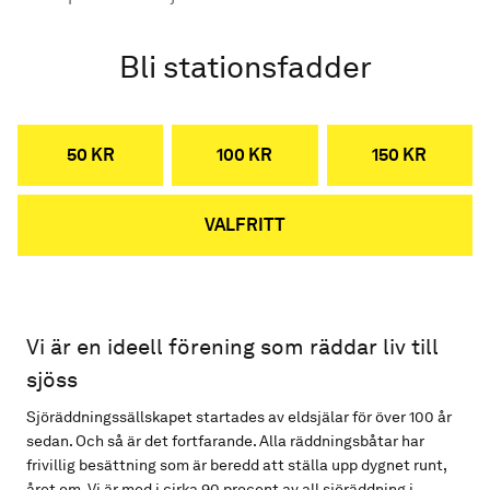
Bli stationsfadder
50 KR
100 KR
150 KR
VALFRITT
Vi är en ideell förening som räddar liv till
sjöss
Sjöräddningssällskapet startades av eldsjälar för över 100 år
sedan. Och så är det fortfarande. Alla räddningsbåtar har
frivillig besättning som är beredd att ställa upp dygnet runt,
året om. Vi är med i cirka 90 procent av all sjöräddning i