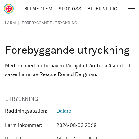
Hoppa till huvudinnehåll
BLI MEDLEM
STÖD OSS
BLI FRIVILLIG
Sjöräddningssällskapet
Länkstig
|
LARM
FÖREBYGGANDE UTRYCKNING
Förebyggande utryckning
Medlem med motorhaveri får hjälp från Torsnäsudd till
säker hamn av Rescue Ronald Bergman.
UTRYCKNING
Räddningsstation:
Dalarö
Larm inkommer:
2024-08-03 20:19