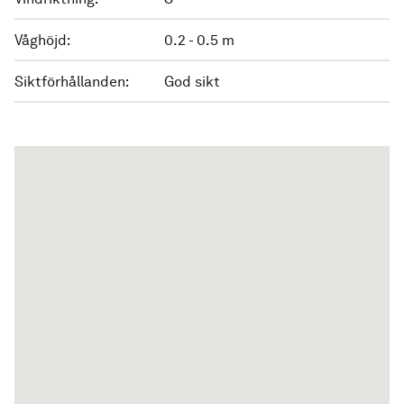
Våghöjd:
0.2 - 0.5 m
Siktförhållanden:
God sikt