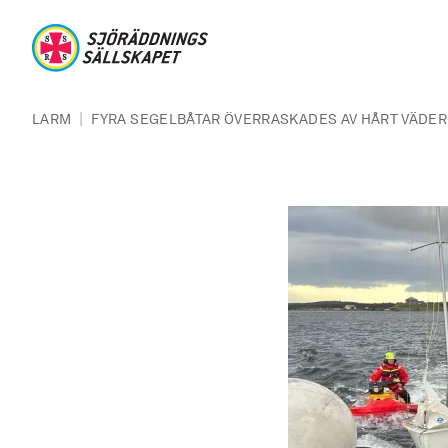
Hoppa till huvudinnehåll
Sjöräddningssällskapet
Länkstig
|
LARM
FYRA SEGELBÅTAR ÖVERRASKADES AV HÅRT VÄDER