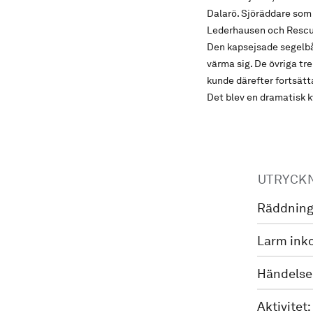
Dalarö. Sjöräddare som
Lederhausen och Rescue
Den kapsejsade segelbå
värma sig. De övriga t
kunde därefter fortsätt
Det blev en dramatisk k
UTRYCK
Räddning
Larm ink
Händelse
Aktivitet: