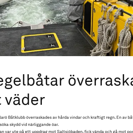
egelbåtar överras
t väder
larö Båtklubb överraskades av hårda vindar och kraftigt regn. En av b
öka skydd vid närliggande öar.
an var ute på ett uppdrag mot Saltsjöbaden, fick vända och gå mot po