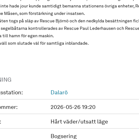
 inte hade jour kunde samtidigt bemanna stationens övriga enheter, 
 Måsen, som förstärkning under insatsen.
ten togs på släp av Rescue Björnö och den nedkylda besättningen fick
re segelbåtarna kontrollerades av Rescue Paul Lederhausen och Resc
a till hamn för egen maskin.
väll som slutade väl för samtliga inblandade.
NING
sstation:
Dalarö
ommer:
2026-05-26 19:20
:
Hårt väder/utsatt läge
Bogsering