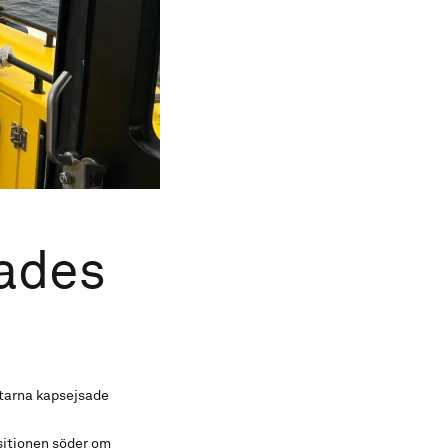
kades
åtarna kapsejsade
sitionen söder om