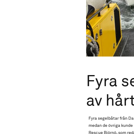
Fyra s
av hår
Fyra segelbåtar från Da
medan de övriga kunde s
Rescue Björnö, som red