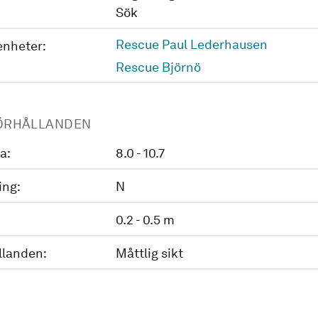
Sök
Rescue Paul Lederhausen
enheter:
Rescue Björnö
ÖRHÅLLANDEN
a:
8.0 - 10.7
ing:
N
0.2 - 0.5 m
llanden:
Måttlig sikt