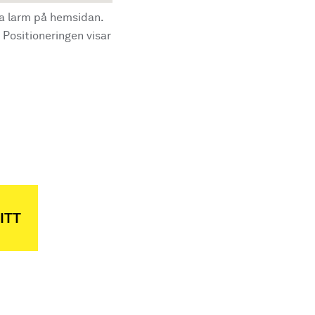
la larm på hemsidan.
 Positioneringen visar
ITT