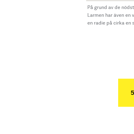
På grund av de nödst
Larmen har även en vi
en radie på cirka en s
5