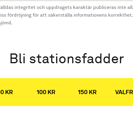
älldas integritet och uppdragets karaktär publiceras inte al
ss fördröjning för att säkerställa informationens korrekthet.
jömil.
Bli stationsfadder
0 KR
100 KR
150 KR
VALFR