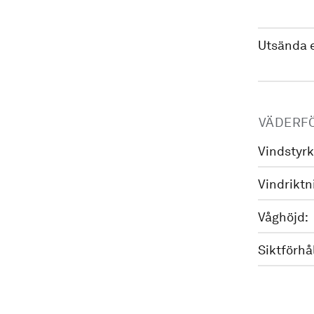
Utsända 
VÄDERF
Vindstyrk
Vindriktn
Våghöjd:
Siktförhå