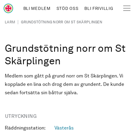
Hoppa till huvudinnehåll
BLI MEDLEM
STÖD OSS
BLI FRIVILLIG
Sjöräddningssällskapet
Länkstig
|
LARM
GRUNDSTÖTNING NORR OM ST SKÄRPLINGEN
Grundstötning norr om St
Skärplingen
Medlem som gått på grund norr om St Skärplingen. Vi
kopplade en lina och drog dem av grundent. De kunde
sedan fortsätta sin båttur själva.
UTRYCKNING
Räddningsstation:
Västerås