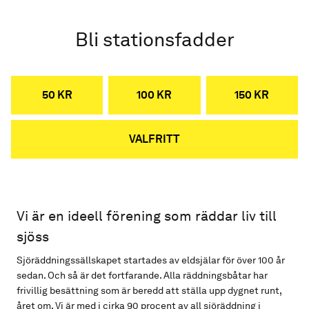
Bli stationsfadder
50 KR
100 KR
150 KR
VALFRITT
Vi är en ideell förening som räddar liv till
sjöss
Sjöräddningssällskapet startades av eldsjälar för över 100 år
sedan. Och så är det fortfarande. Alla räddningsbåtar har
frivillig besättning som är beredd att ställa upp dygnet runt,
året om. Vi är med i cirka 90 procent av all sjöräddning i