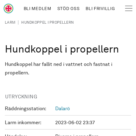
Hoppa till huvudinnehåll
BLI MEDLEM
STÖD OSS
BLI FRIVILLIG
Sjöräddningssällskapet
Länkstig
|
LARM
HUNDKOPPEL I PROPELLERN
Hundkoppel i propellern
Hundkoppel har fallit ned i vattnet och fastnat i
propellern.
UTRYCKNING
Räddningsstation:
Dalarö
Larm inkommer:
2023-06-02 23:37