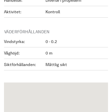
Händelse:
Diverse i propellern
Aktivitet:
Kontroll
VÄDERFÖRHÅLLANDEN
Vindstyrka:
0 - 0.2
Våghöjd:
0 m
Siktförhållanden:
Måttlig sikt