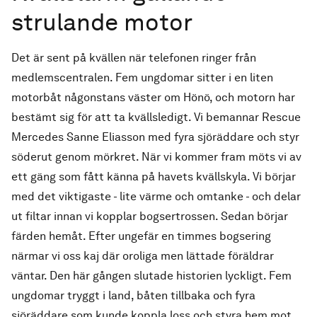
strulande motor
Det är sent på kvällen när telefonen ringer från
medlemscentralen. Fem ungdomar sitter i en liten
motorbåt någonstans väster om Hönö, och motorn har
bestämt sig för att ta kvällsledigt. Vi bemannar Rescue
Mercedes Sanne Eliasson med fyra sjöräddare och styr
söderut genom mörkret. När vi kommer fram möts vi av
ett gäng som fått känna på havets kvällskyla. Vi börjar
med det viktigaste - lite värme och omtanke - och delar
ut filtar innan vi kopplar bogsertrossen. Sedan börjar
färden hemåt. Efter ungefär en timmes bogsering
närmar vi oss kaj där oroliga men lättade föräldrar
väntar. Den här gången slutade historien lyckligt. Fem
ungdomar tryggt i land, båten tillbaka och fyra
sjöräddare som kunde koppla loss och styra hem mot