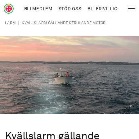
Hoppa till huvudinnehåll
BLI MEDLEM
STÖD OSS
BLI FRIVILLIG
Sjöräddningssällskapet
Länkstig
|
LARM
KVÄLLSLARM GÄLLANDE STRULANDE MOTOR
Kvällslarm gällande