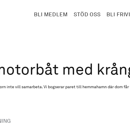
BLI MEDLEM
STÖD OSS
BLI FRIV
motorbåt med krån
rn inte vill samarbeta. Vi bogserar paret till hemmahamn där dom får
NING