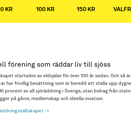
0 KR
100 KR
150 KR
VALFR
ell förening som räddar liv till sjöss
kapet startades av eldsjälar för över 100 år sedan. Och så är
ar har frivillig besättning som är beredd att ställa upp dygne
90 procent av all sjöräddning i Sverige, utan bidrag från state
ger på gåvor, medlemskap och ideella insatser.
äddningssällskapet