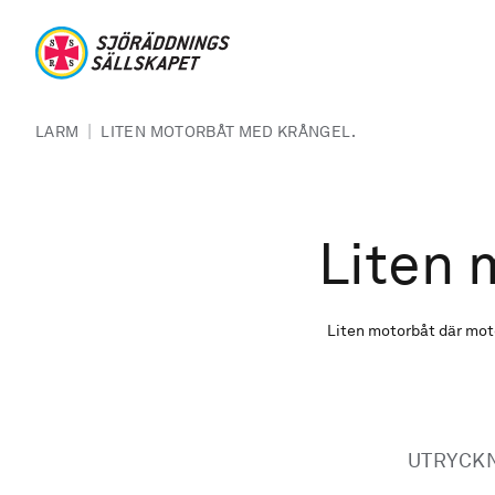
Hoppa till huvudinnehåll
Sjöräddningssällskapet
Länkstig
|
LARM
LITEN MOTORBÅT MED KRÅNGEL.
Liten 
Liten motorbåt där moto
UTRYCK