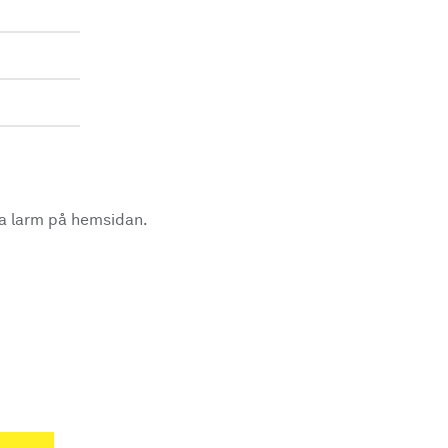
la larm på hemsidan.
.