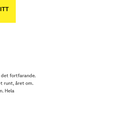
ITT
 det fortfarande.
t runt, året om.
n. Hela