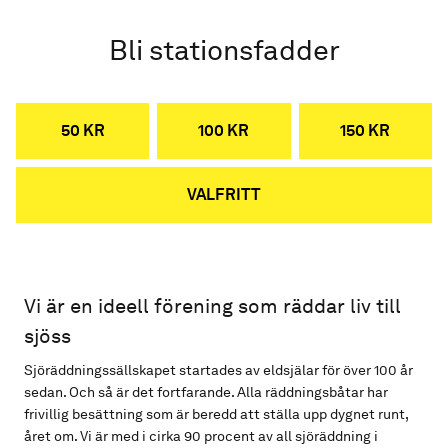
Bli stationsfadder
50 KR
100 KR
150 KR
VALFRITT
Vi är en ideell förening som räddar liv till
sjöss
Sjöräddningssällskapet startades av eldsjälar för över 100 år
sedan. Och så är det fortfarande. Alla räddningsbåtar har
frivillig besättning som är beredd att ställa upp dygnet runt,
året om. Vi är med i cirka 90 procent av all sjöräddning i