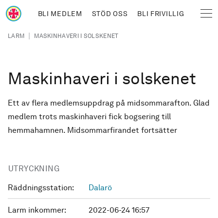
Hoppa till huvudinnehåll
BLI MEDLEM
STÖD OSS
BLI FRIVILLIG
Sjöräddningssällskapet
Länkstig
|
LARM
MASKINHAVERI I SOLSKENET
Maskinhaveri i solskenet
Ett av flera medlemsuppdrag på midsommarafton. Glad
medlem trots maskinhaveri fick bogsering till
hemmahamnen. Midsommarfirandet fortsätter
UTRYCKNING
Räddningsstation:
Dalarö
Larm inkommer:
2022-06-24 16:57