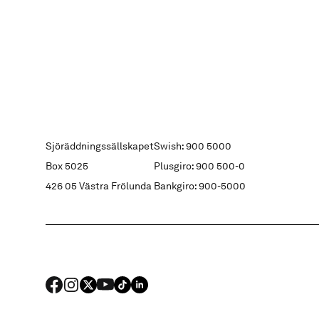
Sjöräddningssällskapet
Swish: 900 5000
Box 5025
Plusgiro: 900 500-0
426 05 Västra Frölunda
Bankgiro: 900-5000
FACEBOOK
Instagram
X
YouTube
TIKTOK
LINKED IN