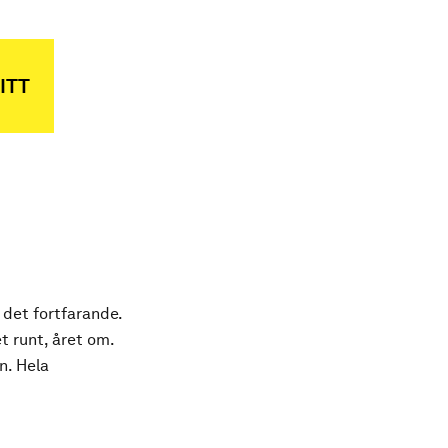
ITT
 det fortfarande.
t runt, året om.
n. Hela