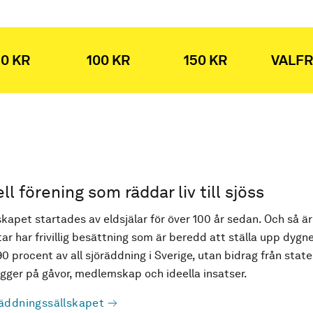
0 KR
100 KR
150 KR
VALFR
ell förening som räddar liv till sjöss
kapet startades av eldsjälar för över 100 år sedan. Och så är
ar har frivillig besättning som är beredd att ställa upp dygne
90 procent av all sjöräddning i Sverige, utan bidrag från state
ger på gåvor, medlemskap och ideella insatser.
äddningssällskapet