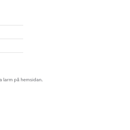
la larm på hemsidan.
.