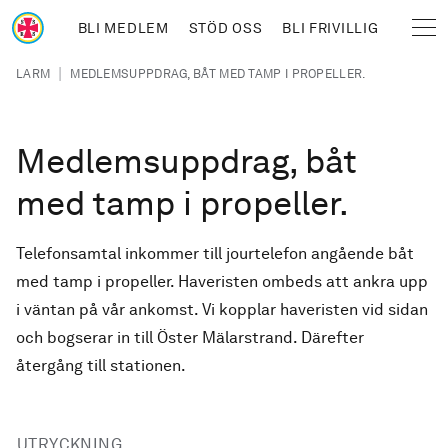
Hoppa till huvudinnehåll
BLI MEDLEM
STÖD OSS
BLI FRIVILLIG
Sjöräddningssällskapet
Länkstig
|
LARM
MEDLEMSUPPDRAG, BÅT MED TAMP I PROPELLER.
Medlemsuppdrag, båt
med tamp i propeller.
Telefonsamtal inkommer till jourtelefon angående båt
med tamp i propeller. Haveristen ombeds att ankra upp
i väntan på vår ankomst. Vi kopplar haveristen vid sidan
och bogserar in till Öster Mälarstrand. Därefter
återgång till stationen.
UTRYCKNING