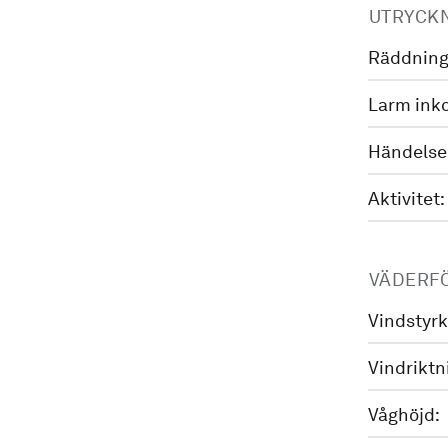
UTRYCK
Räddning
Larm ink
Händelse
Aktivitet:
VÄDERF
Vindstyrk
Vindriktn
Våghöjd: