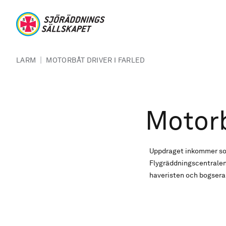
Hoppa till huvudinnehåll
Sjöräddningssällskapet
Länkstig
|
LARM
MOTORBÅT DRIVER I FARLED
Motorb
Uppdraget inkommer som
Flygräddningscentralen.
haveristen och bogsera