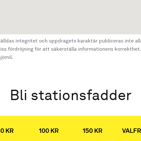
älldas integritet och uppdragets karaktär publiceras inte al
ss fördröjning för att säkerställa informationens korrekthet.
jömil.
Bli stationsfadder
0 KR
100 KR
150 KR
VALFR