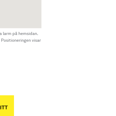
la larm på hemsidan.
 Positioneringen visar
ITT