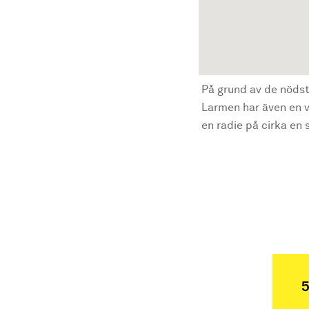
På grund av de nödst
Larmen har även en vi
en radie på cirka en s
5