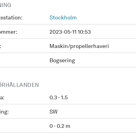
NING
sstation:
Stockholm
ommer:
2023-05-11 10:53
:
Maskin/propellerhaveri
Bogsering
ÖRHÅLLANDEN
a:
0.3 - 1.5
ing:
SW
0 - 0.2 m