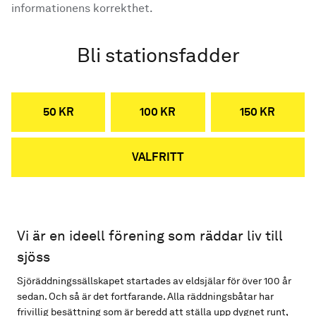
informationens korrekthet.
Bli stationsfadder
50 KR
100 KR
150 KR
VALFRITT
Vi är en ideell förening som räddar liv till
sjöss
Sjöräddningssällskapet startades av eldsjälar för över 100 år
sedan. Och så är det fortfarande. Alla räddningsbåtar har
frivillig besättning som är beredd att ställa upp dygnet runt,