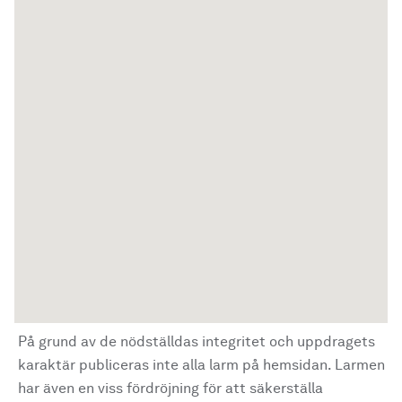
På grund av de nödställdas integritet och uppdragets
karaktär publiceras inte alla larm på hemsidan. Larmen
har även en viss fördröjning för att säkerställa