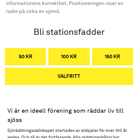
informationens korrekthet. Positioneringen visar en
radie på cirka en sjömil.
Bli stationsfadder
50 KR
100 KR
150 KR
VALFRITT
Vi är en ideell förening som räddar liv till
sjöss
Sjöräddningssällskapet startades av eldsjälar för över 100 år
sedan. Och så är det fortfarande. Alla räddningsbåtar har