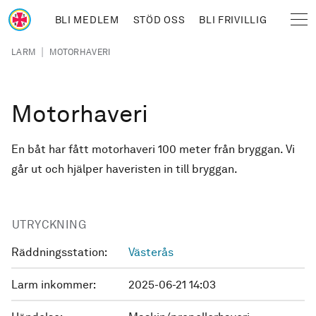
Hoppa till huvudinnehåll
BLI MEDLEM
STÖD OSS
BLI FRIVILLIG
Sjöräddningssällskapet
Länkstig
|
LARM
MOTORHAVERI
Motorhaveri
En båt har fått motorhaveri 100 meter från bryggan. Vi
går ut och hjälper haveristen in till bryggan.
UTRYCKNING
Räddningsstation:
Västerås
Larm inkommer:
2025-06-21 14:03