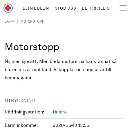
Hoppa till huvudinnehåll
BLI MEDLEM
STÖD OSS
BLI FRIVILLIG
Sjöräddningssällskapet
Länkstig
|
LARM
MOTORSTOPP
Motorstopp
Nyligen sjösatt. Men båda motorerna har stannat så
båten driver mot land. Vi kopplar och bogserar till
hemmagamn.
UTRYCKNING
Räddningsstation:
Dalarö
Larm inkommer:
2020-05-10 13:56