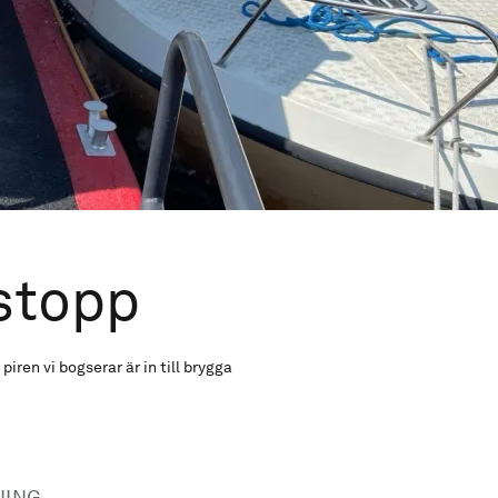
stopp
piren vi bogserar är in till brygga
NING