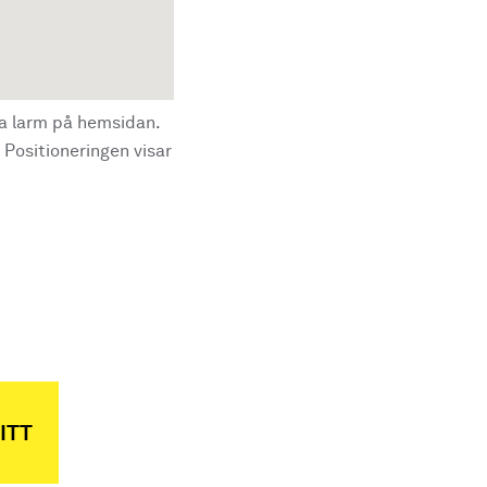
la larm på hemsidan.
 Positioneringen visar
ITT