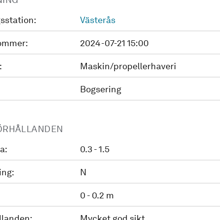
sstation:
Västerås
ommer:
2024-07-21 15:00
:
Maskin/propellerhaveri
Bogsering
ÖRHÅLLANDEN
a:
0.3 - 1.5
ing:
N
0 - 0.2 m
llanden:
Mycket god sikt