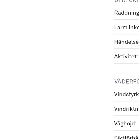
Räddning
Larm ink
Händelse
Aktivitet:
VÄDERF
Vindstyrk
Vindriktn
Våghöjd:
Siktförhå