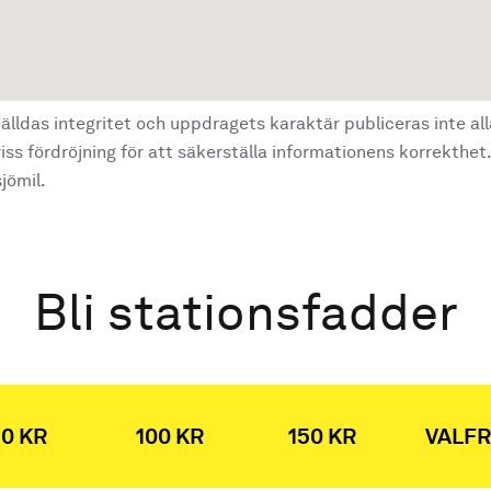
älldas integritet och uppdragets karaktär publiceras inte al
ss fördröjning för att säkerställa informationens korrekthet.
jömil.
Bli stationsfadder
0 KR
100 KR
150 KR
VALFR