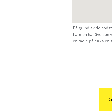
På grund av de nödst
Larmen har även en vi
en radie på cirka en s
5