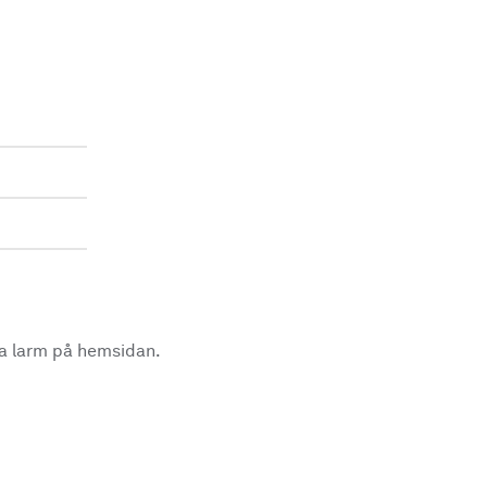
la larm på hemsidan.
.