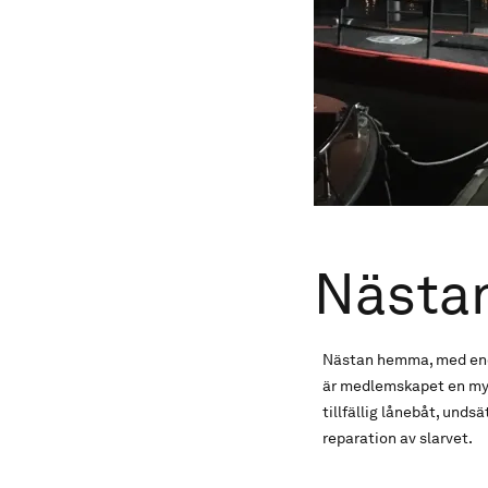
Nästa
Nästan hemma, med enda
är medlemskapet en myck
tillfällig lånebåt, unds
reparation av slarvet.