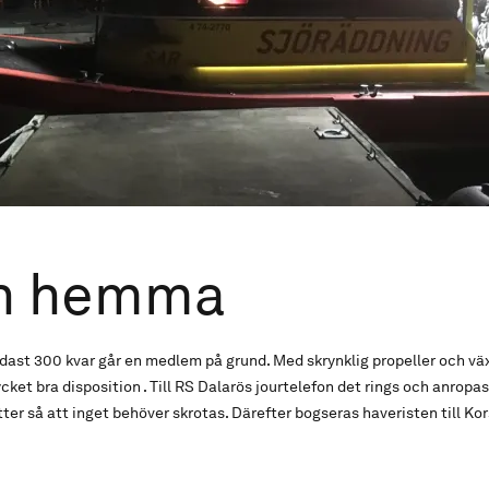
n hemma
st 300 kvar går en medlem på grund. Med skrynklig propeller och väx
et bra disposition . Till RS Dalarös jourtelefon det rings och anropas.
ätter så att inget behöver skrotas. Därefter bogseras haveristen till K