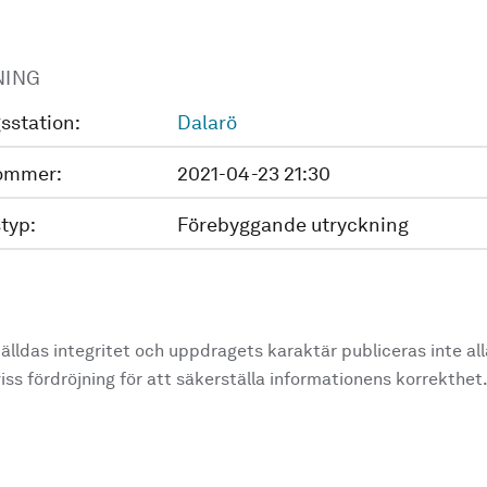
NING
sstation:
Dalarö
ommer:
2021-04-23 21:30
typ:
Förebyggande utryckning
älldas integritet och uppdragets karaktär publiceras inte al
ss fördröjning för att säkerställa informationens korrekthet