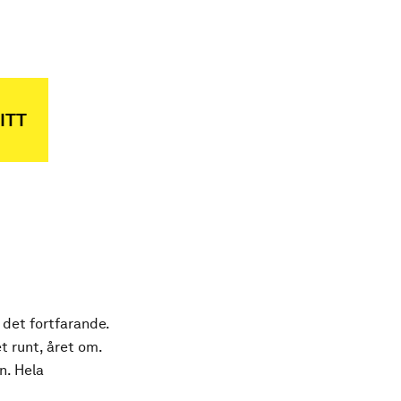
ITT
 det fortfarande.
t runt, året om.
n. Hela