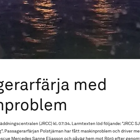
erarfärja med
nproblem
gräddningscentralen (JRCC) kl. 07:34. Larmtexten löd följande: "JRC
g". Passagerarfärjan Polstjärnan har fått maskinproblem och driver m
Rescue Mercedes Sanne Eliasson och påväg hem mot Rörö efter genom