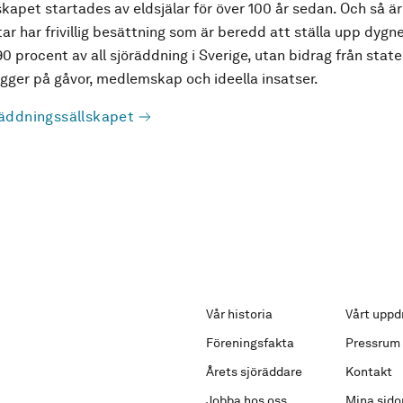
kapet startades av eldsjälar för över 100 år sedan. Och så är
ar har frivillig besättning som är beredd att ställa upp dygne
90 procent av all sjöräddning i Sverige, utan bidrag från state
ger på gåvor, medlemskap och ideella insatser.
äddningssällskapet
Vår historia
Vårt uppd
Föreningsfakta
Pressrum
Årets sjöräddare
Kontakt
Jobba hos oss
Mina sido