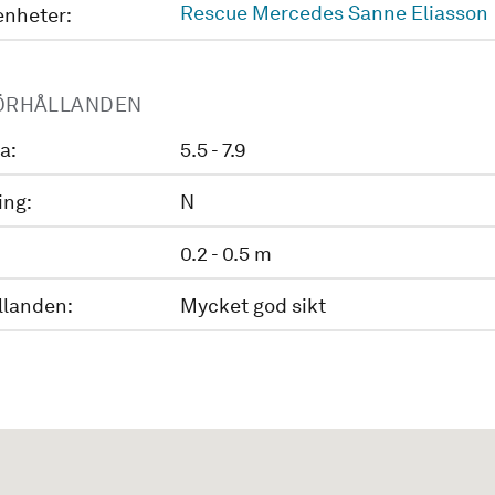
Rescue Mercedes Sanne Eliasson
enheter:
ÖRHÅLLANDEN
a:
5.5 - 7.9
ing:
N
0.2 - 0.5 m
llanden:
Mycket god sikt