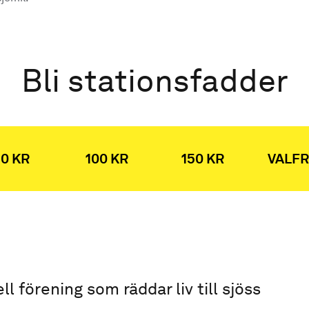
Bli stationsfadder
0 KR
100 KR
150 KR
VALFR
ell förening som räddar liv till sjöss