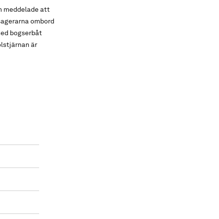
ch meddelade att
assagerarna ombord
 med bogserbåt
olstjärnan är