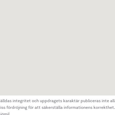
älldas integritet och uppdragets karaktär publiceras inte al
ss fördröjning för att säkerställa informationens korrekthet.
jömil.