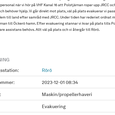
personal när vi hör på VHF Kanal 16 att Polstjärnan ropar upp JRCC o
h behöver hjälp. Vi går direkt mot plats, väl på plats evakuerar vi p
dem till land efter samråd med JRCC. Under tiden har rederiet ordnat
nan till Öckerö hamn. Efter evakuering stannar vi kvar på plats tills P
ligare assistans behövs. Allt väl på plats och vi återgår till Rörö.
NING
sstation:
Rörö
ommer:
2023-12-01 08:34
:
Maskin/propellerhaveri
Evakuering