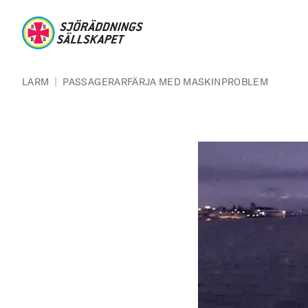
Hoppa till huvudinnehåll
Sjöräddningssällskapet
Länkstig
|
LARM
PASSAGERARFÄRJA MED MASKINPROBLEM