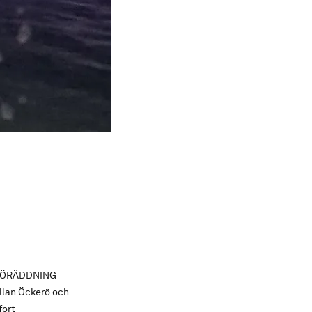
C SJÖRÄDDNING
ellan Öckerö och
fört