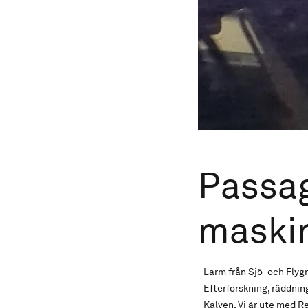
Passag
maski
Larm från Sjö- och Fly
Efterforskning, räddnin
Kalven. Vi är ute med 