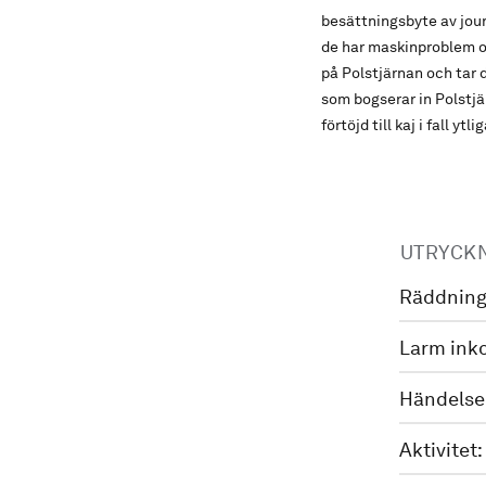
besättningsbyte av jour
de har maskinproblem oc
på Polstjärnan och tar 
som bogserar in Polstjär
förtöjd till kaj i fall yt
UTRYCK
Räddning
Larm ink
Händelse
Aktivitet: