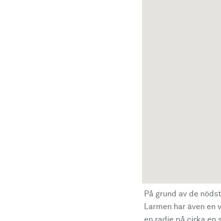
På grund av de nödst
Larmen har även en vi
en radie på cirka en s