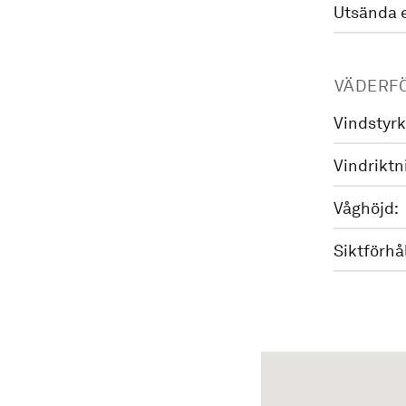
Utsända 
VÄDERF
Vindstyrk
Vindriktn
Våghöjd:
Siktförhå