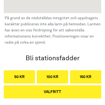
På grund av de nödställdas integritet och uppdragets
karaktär publiceras inte alla larm på hemsidan. Larmen
har även en viss fördröjning för att säkerställa
informationens korrekthet. Positioneringen visar en
radie på cirka en sjömil.
Bli stationsfadder
50 KR
100 KR
150 KR
VALFRITT