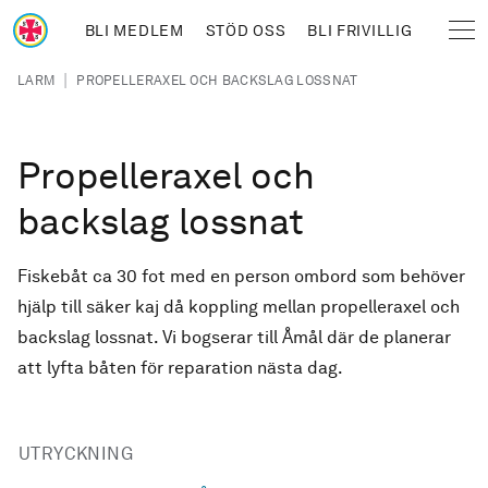
Hoppa till huvudinnehåll
BLI MEDLEM
STÖD OSS
BLI FRIVILLIG
Sjöräddningssällskapet
Länkstig
|
LARM
PROPELLERAXEL OCH BACKSLAG LOSSNAT
Propelleraxel och
backslag lossnat
Fiskebåt ca 30 fot med en person ombord som behöver
hjälp till säker kaj då koppling mellan propelleraxel och
backslag lossnat. Vi bogserar till Åmål där de planerar
att lyfta båten för reparation nästa dag.
UTRYCKNING