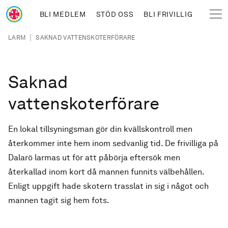
Hoppa till huvudinnehåll
BLI MEDLEM
STÖD OSS
BLI FRIVILLIG
Sjöräddningssällskapet
Länkstig
|
LARM
SAKNAD VATTENSKOTERFÖRARE
Saknad
vattenskoterförare
En lokal tillsyningsman gör din kvällskontroll men
återkommer inte hem inom sedvanlig tid. De frivilliga på
Dalarö larmas ut för att påbörja eftersök men
återkallad inom kort då mannen funnits välbehållen.
Enligt uppgift hade skotern trasslat in sig i något och
mannen tagit sig hem fots.