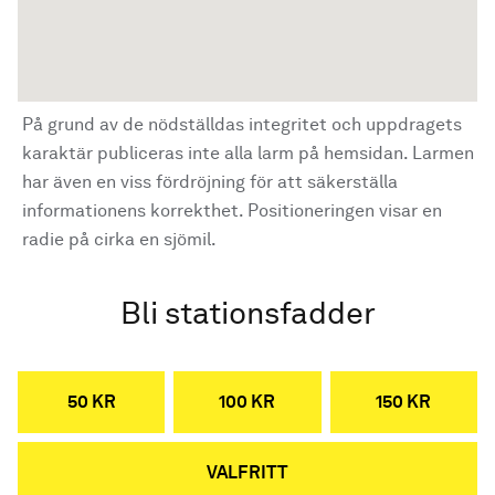
På grund av de nödställdas integritet och uppdragets
karaktär publiceras inte alla larm på hemsidan. Larmen
har även en viss fördröjning för att säkerställa
informationens korrekthet. Positioneringen visar en
radie på cirka en sjömil.
Bli stationsfadder
50 KR
100 KR
150 KR
VALFRITT