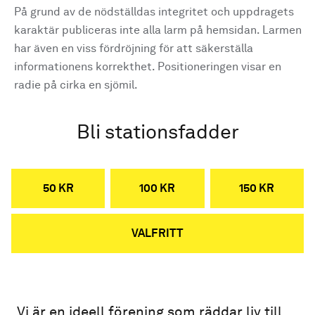
På grund av de nödställdas integritet och uppdragets
karaktär publiceras inte alla larm på hemsidan. Larmen
har även en viss fördröjning för att säkerställa
informationens korrekthet. Positioneringen visar en
radie på cirka en sjömil.
Bli stationsfadder
50 KR
100 KR
150 KR
VALFRITT
Vi är en ideell förening som räddar liv till