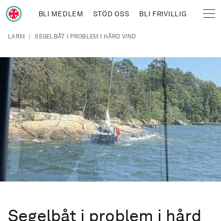
Hoppa till huvudinnehåll
BLI MEDLEM
STÖD OSS
BLI FRIVILLIG
Sjöräddningssällskapet
Länkstig
|
LARM
SEGELBÅT I PROBLEM I HÅRD VIND
Segelbåt i problem i hård