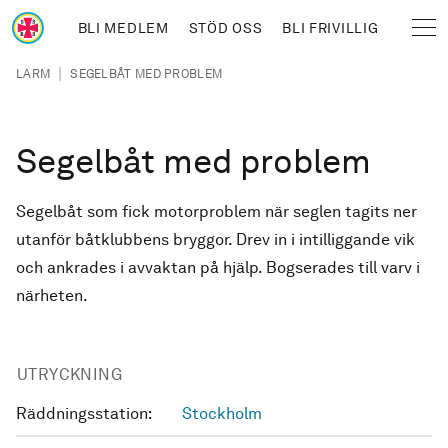
Hoppa till huvudinnehåll
BLI MEDLEM
STÖD OSS
BLI FRIVILLIG
Sjöräddningssällskapet
Länkstig
|
LARM
SEGELBÅT MED PROBLEM
Segelbåt med problem
Segelbåt som fick motorproblem när seglen tagits ner
utanför båtklubbens bryggor. Drev in i intilliggande vik
och ankrades i avvaktan på hjälp. Bogserades till varv i
närheten.
UTRYCKNING
Räddningsstation:
Stockholm