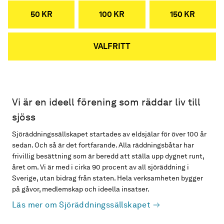
50 KR
100 KR
150 KR
VALFRITT
Vi är en ideell förening som räddar liv till
sjöss
Sjöräddningssällskapet startades av eldsjälar för över 100 år
sedan. Och så är det fortfarande. Alla räddningsbåtar har
frivillig besättning som är beredd att ställa upp dygnet runt,
året om. Vi är med i cirka 90 procent av all sjöräddning i
Sverige, utan bidrag från staten. Hela verksamheten bygger
på gåvor, medlemskap och ideella insatser.
Läs mer om Sjöräddningssällskapet