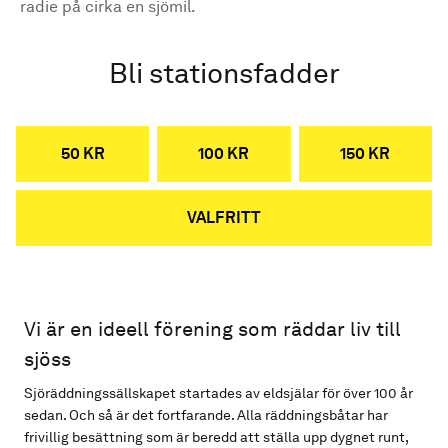
radie på cirka en sjömil.
Bli stationsfadder
50 KR
100 KR
150 KR
VALFRITT
Vi är en ideell förening som räddar liv till
sjöss
Sjöräddningssällskapet startades av eldsjälar för över 100 år
sedan. Och så är det fortfarande. Alla räddningsbåtar har
frivillig besättning som är beredd att ställa upp dygnet runt,