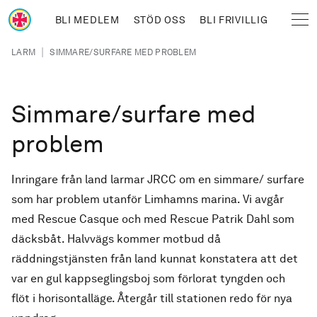
Hoppa till huvudinnehåll
BLI MEDLEM
STÖD OSS
BLI FRIVILLIG
Sjöräddningssällskapet
Länkstig
|
LARM
SIMMARE/SURFARE MED PROBLEM
Simmare/surfare med
problem
Inringare från land larmar JRCC om en simmare/ surfare
som har problem utanför Limhamns marina. Vi avgår
med Rescue Casque och med Rescue Patrik Dahl som
däcksbåt. Halvvägs kommer motbud då
räddningstjänsten från land kunnat konstatera att det
var en gul kappseglingsboj som förlorat tyngden och
flöt i horisontalläge. Återgår till stationen redo för nya