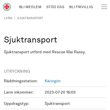
Hoppa till huvudinnehåll
BLI MEDLEM
STÖD OSS
BLI FRIVILLIG
Sjöräddningssällskapet
Länkstig
|
LARM
SJUKTRANSPORT
Sjuktransport
Sjuktransport utförd med Rescue Mai Rassy.
UTRYCKNING
Räddningsstation:
Käringön
Larm inkommer:
2023-07-20 16:05
Uppdragstyp:
Sjuktransport