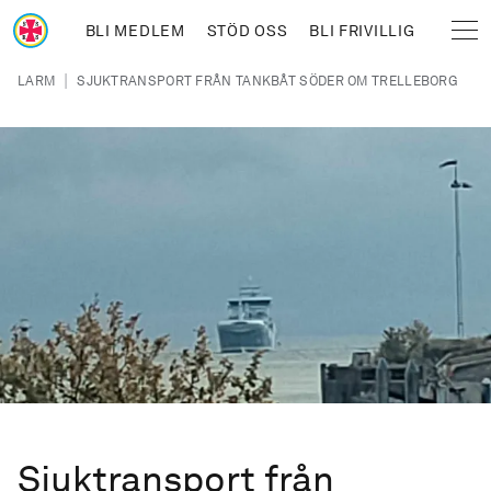
Hoppa till huvudinnehåll
BLI MEDLEM
STÖD OSS
BLI FRIVILLIG
Sjöräddningssällskapet
Länkstig
|
LARM
SJUKTRANSPORT FRÅN TANKBÅT SÖDER OM TRELLEBORG
Sjuktransport från