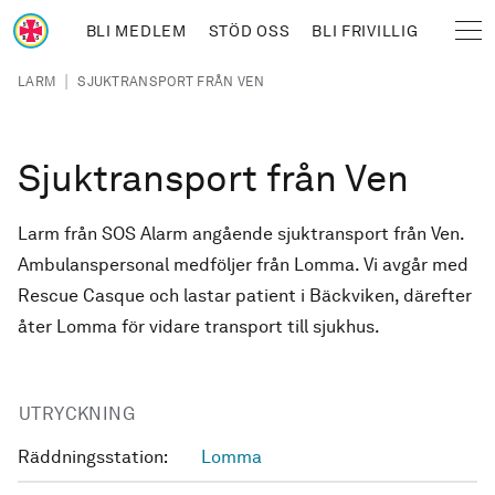
Hoppa till huvudinnehåll
BLI MEDLEM
STÖD OSS
BLI FRIVILLIG
Sjöräddningssällskapet
Länkstig
|
LARM
SJUKTRANSPORT FRÅN VEN
Sjuktransport från Ven
Larm från SOS Alarm angående sjuktransport från Ven.
Ambulanspersonal medföljer från Lomma. Vi avgår med
Rescue Casque och lastar patient i Bäckviken, därefter
åter Lomma för vidare transport till sjukhus.
UTRYCKNING
Räddningsstation:
Lomma