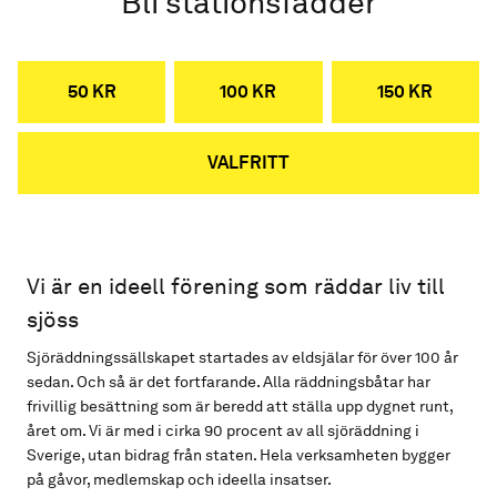
Bli stationsfadder
50 KR
100 KR
150 KR
VALFRITT
Vi är en ideell förening som räddar liv till
sjöss
Sjöräddningssällskapet startades av eldsjälar för över 100 år
sedan. Och så är det fortfarande. Alla räddningsbåtar har
frivillig besättning som är beredd att ställa upp dygnet runt,
året om. Vi är med i cirka 90 procent av all sjöräddning i
Sverige, utan bidrag från staten. Hela verksamheten bygger
på gåvor, medlemskap och ideella insatser.