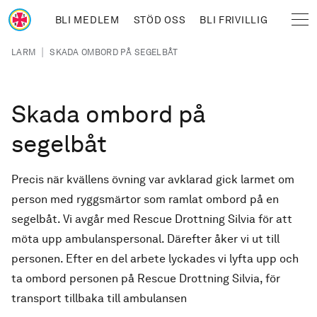
Hoppa till huvudinnehåll
BLI MEDLEM
STÖD OSS
BLI FRIVILLIG
Sjöräddningssällskapet
Länkstig
|
LARM
SKADA OMBORD PÅ SEGELBÅT
Skada ombord på
segelbåt
Precis när kvällens övning var avklarad gick larmet om
person med ryggsmärtor som ramlat ombord på en
segelbåt. Vi avgår med Rescue Drottning Silvia för att
möta upp ambulanspersonal. Därefter åker vi ut till
personen. Efter en del arbete lyckades vi lyfta upp och
ta ombord personen på Rescue Drottning Silvia, för
transport tillbaka till ambulansen