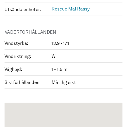
Rescue Mai Rassy
Utsända enheter:
VÄDERFÖRHÅLLANDEN
Vindstyrka:
13.9 - 17.1
Vindriktning:
W
Våghöjd:
1 - 1.5 m
Siktförhållanden:
Måttlig sikt