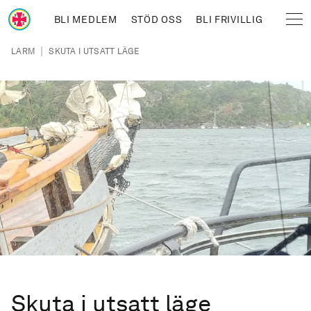
Hoppa till huvudinnehåll
BLI MEDLEM
STÖD OSS
BLI FRIVILLIG
Sjöräddningssällskapet
Länkstig
|
LARM
SKUTA I UTSATT LÄGE
Skuta i utsatt läge