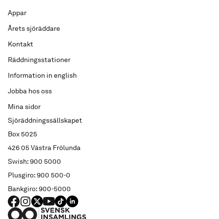
Appar
Årets sjöräddare
Kontakt
Räddningsstationer
Information in english
Jobba hos oss
Mina sidor
Sjöräddningssällskapet
Box 5025
426 05 Västra Frölunda
Swish: 900 5000
Plusgiro: 900 500-0
Bankgiro: 900-5000
FACEBOOK
Instagram
X
YouTube
TIKTOK
LINKED IN