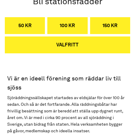
Bli stationsfadder
50 KR
100 KR
150 KR
VALFRITT
Vi är en ideell förening som räddar liv till
sjöss
Sjöräddningssällskapet startades av eldsjälar för över 100 år
sedan. Och så är det fortfarande. Alla räddningsbåtar har
frivillig besättning som är beredd att ställa upp dygnet runt,
året om. Vi är med i cirka 90 procent av all sjöräddning i
Sverige, utan bidrag från staten. Hela verksamheten bygger
på gåvor, medlemskap och ideella insatser.