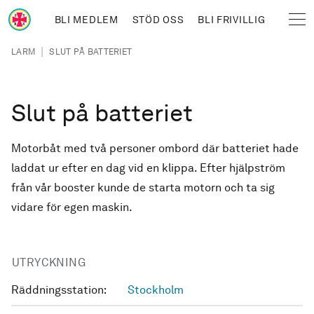
Hoppa till huvudinnehåll
BLI MEDLEM
STÖD OSS
BLI FRIVILLIG
Sjöräddningssällskapet
Länkstig
|
LARM
SLUT PÅ BATTERIET
Slut på batteriet
Motorbåt med två personer ombord där batteriet hade
laddat ur efter en dag vid en klippa. Efter hjälpström
från vår booster kunde de starta motorn och ta sig
vidare för egen maskin.
UTRYCKNING
Räddningsstation:
Stockholm