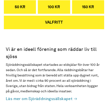
50 KR
100 KR
150 KR
VALFRITT
Vi är en ideell förening som räddar liv till
sjöss
Sjöräddningssällskapet startades av eldsjälar för över 100 år
sedan. Och så är det fortfarande. Alla räddningsbåtar har
frivillig besättning som är beredd att ställa upp dygnet runt,
året om. Vi är med i cirka 90 procent av all sjöräddning i
Sverige, utan bidrag från staten. Hela verksamheten bygger
på gåvor, medlemskap och ideella insatser.
Läs mer om Sjöräddningssällskapet