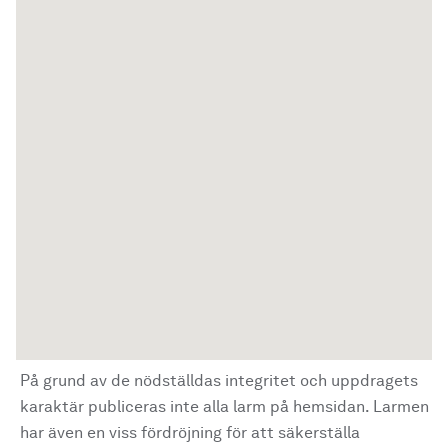
På grund av de nödställdas integritet och uppdragets
karaktär publiceras inte alla larm på hemsidan. Larmen
har även en viss fördröjning för att säkerställa