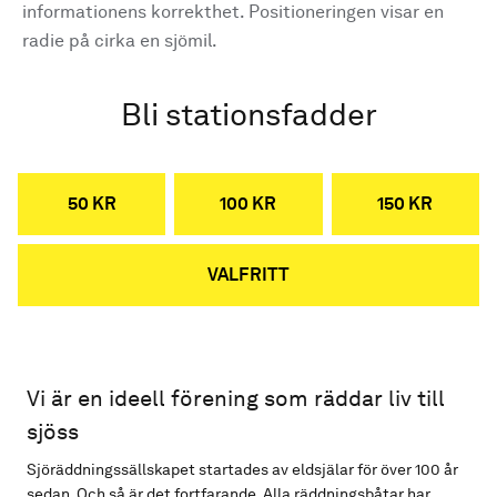
informationens korrekthet. Positioneringen visar en
radie på cirka en sjömil.
Bli stationsfadder
50 KR
100 KR
150 KR
VALFRITT
Vi är en ideell förening som räddar liv till
sjöss
Sjöräddningssällskapet startades av eldsjälar för över 100 år
sedan. Och så är det fortfarande. Alla räddningsbåtar har