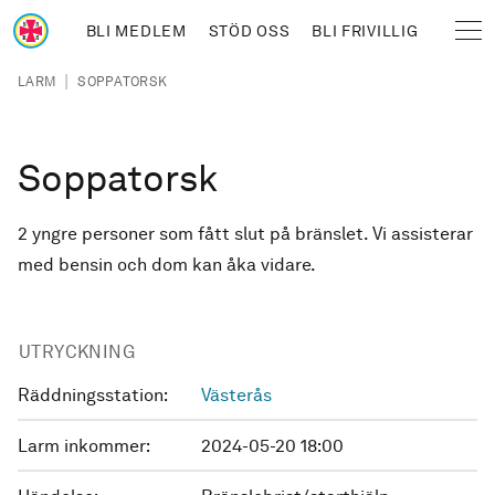
Hoppa till huvudinnehåll
BLI MEDLEM
STÖD OSS
BLI FRIVILLIG
Sjöräddningssällskapet
Länkstig
|
LARM
SOPPATORSK
Soppatorsk
2 yngre personer som fått slut på bränslet. Vi assisterar
med bensin och dom kan åka vidare.
UTRYCKNING
Räddningsstation:
Västerås
Larm inkommer:
2024-05-20 18:00