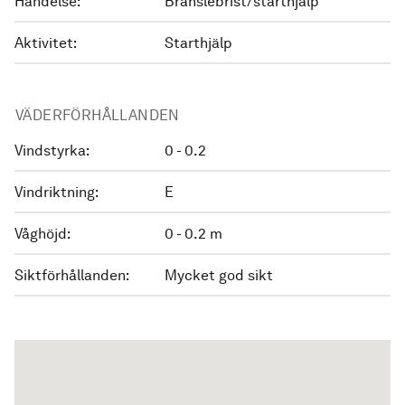
Händelse:
Bränslebrist/starthjälp
Aktivitet:
Starthjälp
VÄDERFÖRHÅLLANDEN
Vindstyrka:
0 - 0.2
Vindriktning:
E
Våghöjd:
0 - 0.2 m
Siktförhållanden:
Mycket god sikt