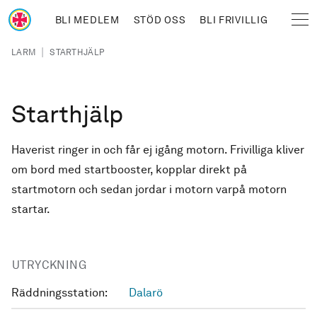
Hoppa till huvudinnehåll
BLI MEDLEM
STÖD OSS
BLI FRIVILLIG
Sjöräddningssällskapet
Länkstig
|
LARM
STARTHJÄLP
Starthjälp
Haverist ringer in och får ej igång motorn. Frivilliga kliver
om bord med startbooster, kopplar direkt på
startmotorn och sedan jordar i motorn varpå motorn
startar.
UTRYCKNING
Räddningsstation:
Dalarö