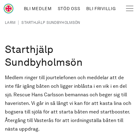
Hoppa till huvudinnehåll
BLI MEDLEM
STÖD OSS
BLI FRIVILLIG
Sjöräddningssällskapet
Länkstig
|
LARM
STARTHJÄLP SUNDBYHOLMSÖN
Starthjälp
Sundbyholmsön
Medlem ringer till jourtelefonen och meddelar att de
inte får igång båten och ligger inblåsta i en vik i en del
sjö. Rescue Hans Carlsson bemannas och beger sig till
haveristen. Vi går in så långt vi kan för att kasta lina och
bogsera till sjölä för att starta båten med startbooster.
Återgång till Västerås för att iordningställa båten till
nästa uppdrag.