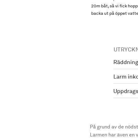
20m båt, så vi fick hop
backa ut på öppet vatte
UTRYCK
Räddning
Larm ink
Uppdrags
På grund av de nödst
Larmen har även en vi