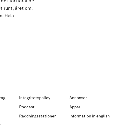
 det fortfarande.
t runt, året om.
n. Hela
rag
Integritetspolicy
Annonser
Podcast
Appar
Räddningsstationer
Information in english
r