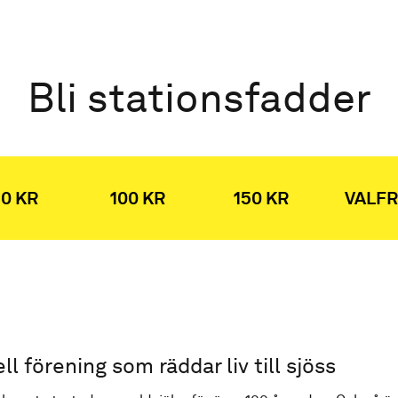
Bli stationsfadder
0 KR
100 KR
150 KR
VALFR
ell förening som räddar liv till sjöss