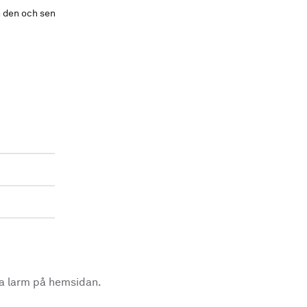
n den och sen
la larm på hemsidan.
.