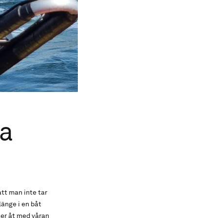
na
att man inte tar
länge i en båt
mmer åt med våran