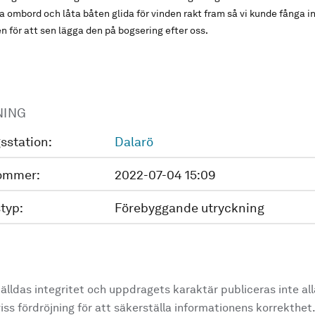
pa ombord och låta båten glida för vinden rakt fram så vi kunde fånga i
n för att sen lägga den på bogsering efter oss.
NING
sstation:
Dalarö
ommer:
2022-07-04 15:09
typ:
Förebyggande utryckning
älldas integritet och uppdragets karaktär publiceras inte al
ss fördröjning för att säkerställa informationens korrekthet