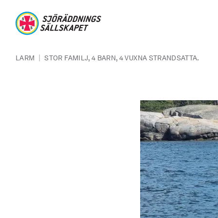
Hoppa till huvudinnehåll
Sjöräddningssällskapet
Länkstig
|
LARM
STOR FAMILJ, 4 BARN, 4 VUXNA STRANDSATTA.