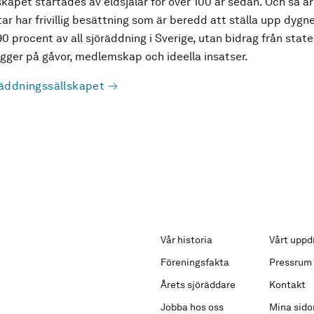
kapet startades av eldsjälar för över 100 år sedan. Och så är
ar har frivillig besättning som är beredd att ställa upp dygne
90 procent av all sjöräddning i Sverige, utan bidrag från state
ger på gåvor, medlemskap och ideella insatser.
äddningssällskapet
Vår historia
Vårt uppd
Föreningsfakta
Pressrum
Årets sjöräddare
Kontakt
Jobba hos oss
Mina sido