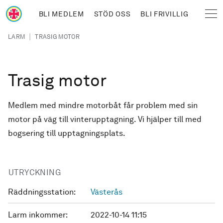
Hoppa till huvudinnehåll
BLI MEDLEM
STÖD OSS
BLI FRIVILLIG
Sjöräddningssällskapet
Länkstig
|
LARM
TRASIG MOTOR
Trasig motor
Medlem med mindre motorbåt får problem med sin
motor på väg till vinterupptagning. Vi hjälper till med
bogsering till upptagningsplats.
UTRYCKNING
Räddningsstation:
Västerås
Larm inkommer:
2022-10-14 11:15