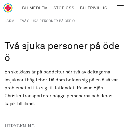
Hoppa till huvudinnehåll
BLI MEDLEM
STÖD OSS
BLI FRIVILLIG
Sjöräddningssällskapet
Länkstig
|
LARM
TVÅ SJUKA PERSONER PÅ ÖDE Ö
Två sjuka personer på öde
ö
En skolklass är på paddeltur när två av deltagarna
insjuknar i hög feber. Då dom befann sig på en ö så var
problemet att ta sig till fatlandet. Rescue Björn
Christer transporterar bägge personerna och deras
kajak till iland.
UTRYCKNING